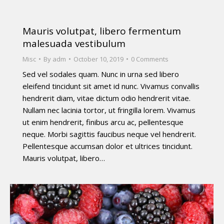
Mauris volutpat, libero fermentum
malesuada vestibulum
Misc
By
adm
October 10, 2019
0 Comments
Sed vel sodales quam. Nunc in urna sed libero
eleifend tincidunt sit amet id nunc. Vivamus convallis
hendrerit diam, vitae dictum odio hendrerit vitae.
Nullam nec lacinia tortor, ut fringilla lorem. Vivamus
ut enim hendrerit, finibus arcu ac, pellentesque
neque. Morbi sagittis faucibus neque vel hendrerit.
Pellentesque accumsan dolor et ultrices tincidunt.
Mauris volutpat, libero…