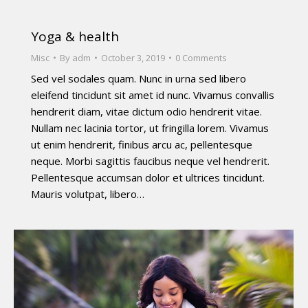
Yoga & health
Misc
By
adm
October 3, 2019
0 Comments
Sed vel sodales quam. Nunc in urna sed libero
eleifend tincidunt sit amet id nunc. Vivamus convallis
hendrerit diam, vitae dictum odio hendrerit vitae.
Nullam nec lacinia tortor, ut fringilla lorem. Vivamus
ut enim hendrerit, finibus arcu ac, pellentesque
neque. Morbi sagittis faucibus neque vel hendrerit.
Pellentesque accumsan dolor et ultrices tincidunt.
Mauris volutpat, libero…