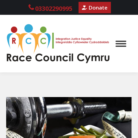
Donate
03302290995