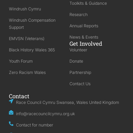
Toolkits & Guidance
Windrush Cymru
Research
Windrush Compensation
Annual Reports
Support
News & Events
EMVSN (Veterans)
Get Involved
Black History Wales 365
Volunteer
Youth Forum
Donate
Zero Racism Wales
Partnership
Contact Us
Contact
Race Council Cymru Swansea, Wales United Kingdom
info@racecouncilcymru.org.uk
Contact for number