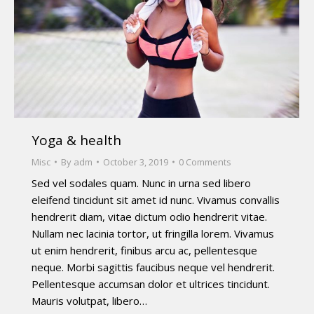
Yoga & health
Misc
By
adm
October 3, 2019
0 Comments
Sed vel sodales quam. Nunc in urna sed libero
eleifend tincidunt sit amet id nunc. Vivamus convallis
hendrerit diam, vitae dictum odio hendrerit vitae.
Nullam nec lacinia tortor, ut fringilla lorem. Vivamus
ut enim hendrerit, finibus arcu ac, pellentesque
neque. Morbi sagittis faucibus neque vel hendrerit.
Pellentesque accumsan dolor et ultrices tincidunt.
Mauris volutpat, libero…